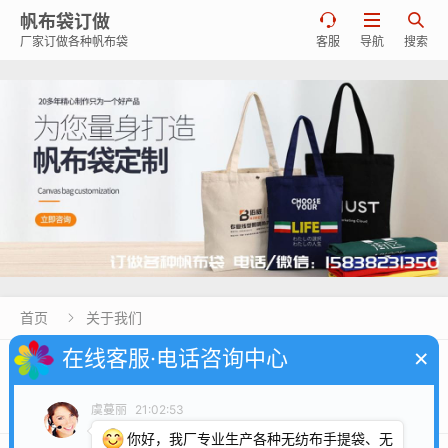
帆布袋订做



厂家订做各种帆布袋
客服
导航
搜索
首页
关于我们

×
在线客服·电话咨询中心
页面
留言本
联系我们
关于我们
人才招聘
帆布袋定制厂家
虞蔓丽
21:02:53
你好，我厂专业生产各种无纺布手提袋、无