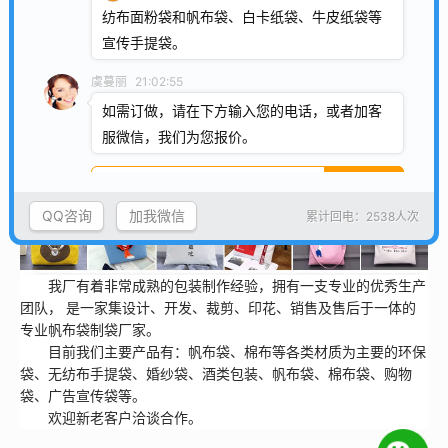
纺布面粉袋和帆布袋、白卡纸袋、牛皮纸袋等
关于我们
宣传手提袋。
虞蔓丽
21:02:55
如需订做，请在下方输入您的电话，或者加客
服微信，我们为您报价。
QQ咨询
加我微信
累计回电：2538人次
我厂有着非常成熟的包装制作经验，拥有一支专业的优秀生产
团队， 是一家集设计、开发、裁剪、印花、销售及售后于一体的
专业帆布袋制袋厂家。
目前我们主要产品有：帆布袋、棉布等各类材质为主要的环保
袋、无纺布手提袋、婚纱袋、酒类包装、帆布袋、棉布袋、购物
袋、广告宣传袋等。
欢迎新老客户洽谈合作。