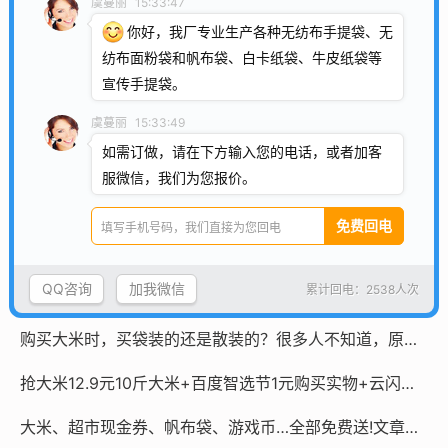
虞蔓丽
15:33:47
明天,江津这里又会打拥堂!
你好，我厂专业生产各种无纺布手提袋、无
纺布面粉袋和帆布袋、白卡纸袋、牛皮纸袋等
束口袋的好处
宣传手提袋。
耐克Dunk超级市场,设计灵感来自大米袋和咖啡袋的灵魂产物
虞蔓丽
15:33:49
如需订做，请在下方输入您的电话，或者加客
如何选择帆布袋的厚度
服微信，我们为您报价。
低调又创意的帆布袋
帆布袋印制方法
QQ咨询
加我微信
累计回电：2538人次
使用帆布袋的好处
购买大米时，买袋装的还是散装的？很多人不知道，原来差别这么大
抢大米12.9元10斤大米+百度智选节1元购买实物+云闪付电费30-5+免费领巴拉巴拉帆布袋+重新上架网易严选1得16
大米、超市现金券、帆布袋、游戏币…全部免费送!文章内附攻略!