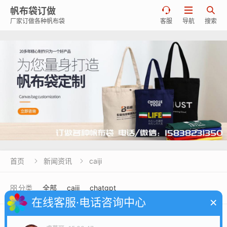
帆布袋订做



厂家订做各种帆布袋
客服
导航
搜索
首页
新闻资讯
caiji


分类
全部
caiji
chatgpt
×
在线客服·电话咨询中心
听说老四方新建了一个小镇,预计将成为青岛“迪士尼”!