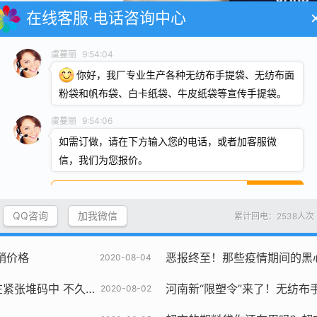
在线客服·电话咨询中心
虞蔓丽
9:54:04
你好，我厂专业生产各种无纺布手提袋、无纺布面
粉袋和帆布袋、白卡纸袋、牛皮纸袋等宣传手提袋。
虞蔓丽
9:54:06
如需订做，请在下方输入您的电话，或者加客服微
信，我们为您报价。
称为环保袋？
帆布袋_免费设计/量大从优+
QQ咨询
加我微信
2020-08-04
累计回电：2538人次
销价格
恶报终至！那些疫情期间的黑心钱，多家罚款逾百万！违法口罩768.8
2020-08-04
不久将上线 敬请期待。
河南新“限塑令”来了！无纺布
2020-08-02