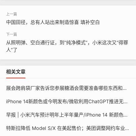
据媒体报道，小米合伙人、小米集团总裁王翔将于1
2月30日正式退休，届时不再担任小米集团的具体
中国田径，总有人站出来制造惊喜 填补空白
事务，为此内部专门举办了欢送Party。
从照明弹、空白通行证，到“纯净模式”，小米这次又“得罪
可能大家不太熟悉王翔，其实这才是隐藏在幕后的
人”了
“英雄”，自2015年7月加入小米之后，先后担任小米
集团高级总裁、国际部总裁，为小米在全球业务拓
相关文章
展而立下了汗马功劳。可以这么说，王祥就是雷军
展会跨肩袋厂家告诉您参展糖酒会需要准备哪些东西和物品？
最得意的左膀右臂，小米能成为全球销量前三的手
iPhone 14新颜色或今明发布/微软利用ChatGPT推进无代码开发/ 京东百亿补贴商品不支持价保
机品牌，必须要给王翔记上一大功。
早报 | 小米汽车预计明年上半年量产/iPhone 14 新颜色或今明推出/华为辟谣出售手机业务
特斯拉降低 Model S/X 在美起售价；美团调整网约车业务；微软将 ChatGPT 整合至旗下多个产品