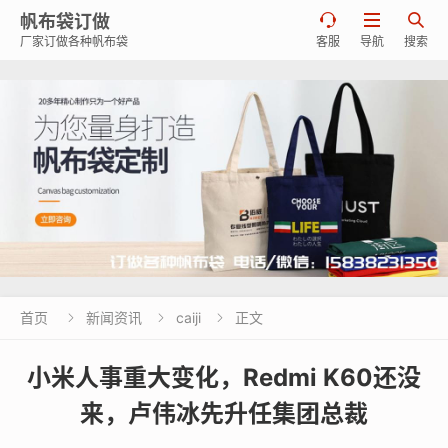
帆布袋订做



厂家订做各种帆布袋
客服
导航
搜索
首页
新闻资讯
caiji
正文



小米人事重大变化，Redmi K60还没
来，卢伟冰先升任集团总裁