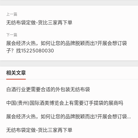
特点：柔软、蓬松、吸湿透气性强。
用途：多用于卫生巾表层，直接接触皮肤，提供亲肤触感。
无纺布袋定做-货比三家再下单
优缺点：触感接近棉花，适合敏感肌，但吸液后易变形。
3. 水刺无纺布(Spunlace Nonwoven)
展会经济火热，如何让您的品牌脱颖而出?开展会想订袋
工艺：高压水柱将纤维交缠加固，无需化学黏合剂。
子？找15225080030
特点：强度高、柔软、吸液快且不易起毛。
用途：高端卫生巾的导流层或表层，促进液体快速下渗。
相关文章
优缺点：环保安全，但成本较高，多用于医疗或高端产品。
白酒行业更需要合适的外包装无纺布袋
4. 复合无纺布(Composite Nonwoven)
中国(贵州)国际酒类博览会上有需要订手提袋的展商吗
工艺：将两种以上无纺布(如纺粘+熔喷)复合，叠加性能。
展会经济火热，如何让您的品牌脱颖而出?开展会想订袋子？找15225080030
特点：兼具透气、防漏和抗菌功能。
无纺布袋定做-货比三家再下单
用途：部分卫生巾的功能层，用于提升防漏或抑菌效果。