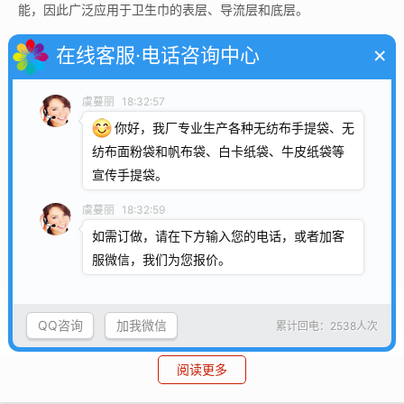
能，因此广泛应用于卫生巾的表层、导流层和底层。
卫生巾中的无纺布类型及功能
×
在线客服·电话咨询中心
卫生巾不同部位对无纺布的性能要求不同，常见的无纺布类型
包括：
虞蔓丽
18:32:57
你好，我厂专业生产各种无纺布手提袋、无
1. 纺粘无纺布(Spunbond Nonwoven)
纺布面粉袋和帆布袋、白卡纸袋、牛皮纸袋等
工艺：将聚丙烯(PP)熔融后喷丝成网，通过热压黏合。
宣传手提袋。
特点：强度高、表面光滑、成本低。
虞蔓丽
18:32:59
如需订做，请在下方输入您的电话，或者加客
用途：常用于卫生巾的底层(防漏膜内侧)，起到固定结构和防
服微信，我们为您报价。
侧漏的作用。
优缺点：耐磨性好，但透气性略差，可能影响使用舒适度。
QQ咨询
加我微信
累计回电：2538人次
2. 热风无纺布(Hot Air Nonwoven)
工艺：利用热风将纤维(如ES纤维)吹结成蓬松网状结构。
阅读更多