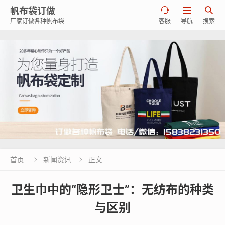
帆布袋订做



厂家订做各种帆布袋
客服
导航
搜索
首页
新闻资讯
正文


卫生巾中的“隐形卫士”：无纺布的种类
与区别