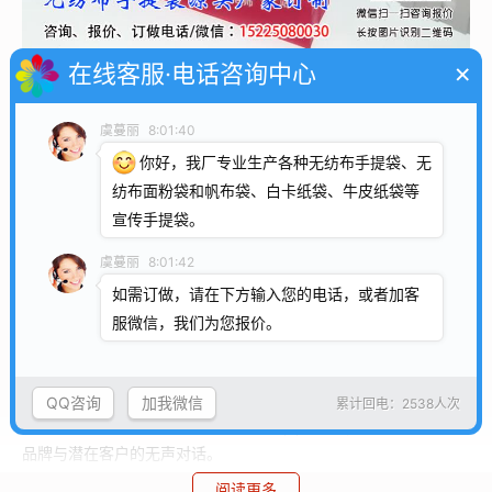
×
在线客服·电话咨询中心
微信号：
15838231350
添加微信好友, 获取更多信息
虞蔓丽
8:01:40
你好，我厂专业生产各种无纺布手提袋、无
复制微信号
纺布面粉袋和帆布袋、白卡纸袋、牛皮纸袋等
宣传手提袋。
装下商机，袋动未来!
虞蔓丽
8:01:42
展会专用手提袋定制专家，助力品牌行走的广告!
如需订做，请在下方输入您的电话，或者加客
服微信，我们为您报价。
展会经济火热，如何让您的品牌脱颖而出?
当万千展位争奇斗艳，客户离开展馆时手中的那只手提袋，才
是品牌传播的黄金载体!它不仅是实用工具，更是流动的广告牌、
QQ咨询
加我微信
累计回电：2538人次
行走的记忆点——从展馆到地铁、从商圈到社区，每一次提携都是
品牌与潜在客户的无声对话。
阅读更多