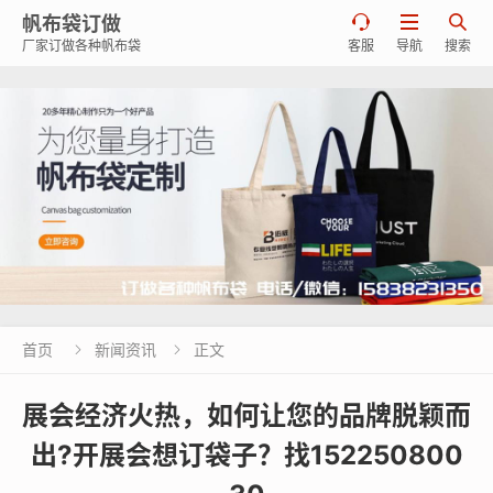
帆布袋订做



厂家订做各种帆布袋
客服
导航
搜索
首页
新闻资讯
正文


展会经济火热，如何让您的品牌脱颖而
出?开展会想订袋子？找152250800