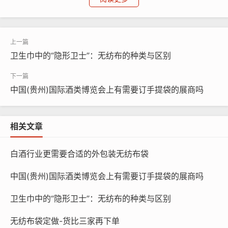
那么参加展会的展商，如果您想订制一些手提袋来吸引客户，
为什么会选择我们?
1. 品牌传播的超级载体 ◦ 多种材质选择：无纺布、帆布、牛津
纺、杜邦纸……适配高端商务、环保理念、文艺调性等多元场景，
卫生巾中的“隐形卫士”：无纺布的种类与区别
让手提袋成为品牌故事的视觉延伸;
2. 品质即口碑，耐用即传播 ◦ 承重测试超国标30%，提手加
中国(贵州)国际酒类博览会上有需要订手提袋的展商吗
固、车缝密线，拒绝"一次性"尴尬; ◦ 环保油墨认证+可降解材质，
让品牌好感度与可持续形象同步提升; ◦ 折叠后仅手掌大小，客户
更愿随身携带，让广告效应无限延长。
相关文章
3. 柔性供应链，快反无忧 ◦ 5-14天批量交付，抢抓展会黄金
档期; ◦支持小批量起术 ◦
白酒行业更需要合适的外包装无纺布袋
从设计排版到尺寸定制到物流跟踪，省心托管式服务。 我们
中国(贵州)国际酒类博览会上有需要订手提袋的展商吗
更懂展销场景的深层需求!
卫生巾中的“隐形卫士”：无纺布的种类与区别
"与制袋厂商 15225080030 合作后，展会手提袋二次使用率
提升60%，甚至有客户专门收藏!"——某国际美妆品牌反馈
无纺布袋定做-货比三家再下单