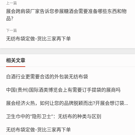
展会跨肩袋厂家告诉您参展糖酒会需要准备哪些东西和物
品？
无纺布袋定做-货比三家再下单
相关文章
白酒行业更需要合适的外包装无纺布袋
中国(贵州)国际酒类博览会上有需要订手提袋的展商吗
我厂专业生产无纺布袋多年，尤其擅长制作这种展会专用跨肩
式无纺布袋，联系电话/微信：15838231350，欢迎来电咨询，可
展会经济火热，如何让您的品牌脱颖而出?开展会想订袋子？找15225080030
免费邮寄样品。
卫生巾中的“隐形卫士”：无纺布的种类与区别
无纺布袋定做-货比三家再下单