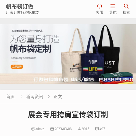
帆布袋订做



厂家订做各种帆布袋
客服
导航
搜索
首页
新闻资讯
正文


展会专用挎肩宣传袋订制
admin
2023-03-08
9015
497